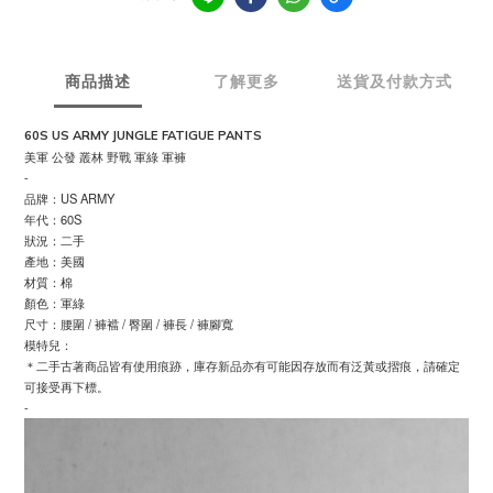
商品描述
了解更多
送貨及付款方式
60S US ARMY JUNGLE FATIGUE PANTS
美軍 公發 叢林 野戰 軍綠 軍褲
-
品牌：US ARMY
年代：60S
狀況：二手
產地：美國
材質：棉
顏色：軍綠
尺寸：腰圍 / 褲襠 / 臀圍 / 褲長 / 褲腳寬
模特兒：
＊二手古著商品皆有使用痕跡，庫存新品亦有可能因存放而有泛黃或摺痕，請確定
可接受再下標。
-