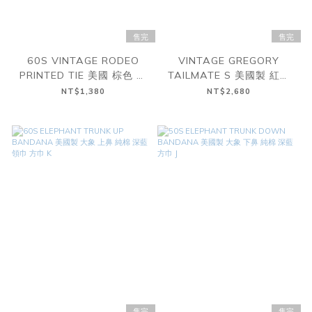
售完
售完
60S VINTAGE RODEO
VINTAGE GREGORY
PRINTED TIE 美國 棕色 牛
TAILMATE S 美國製 紅色
仔 印花 領帶
登山 運動 斜肩 腰包
NT$1,380
NT$2,680
售完
售完