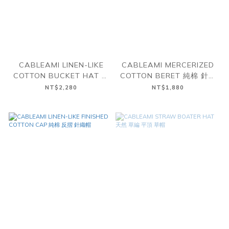
CABLEAMI LINEN-LIKE
CABLEAMI MERCERIZED
COTTON BUCKET HAT 純
COTTON BERET 純棉 針織
棉 針織 漁夫帽
貝雷帽
NT$2,280
NT$1,880