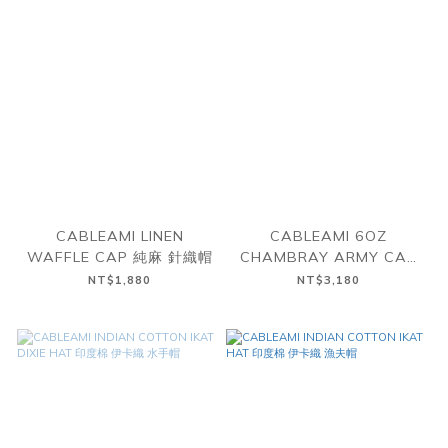
CABLEAMI LINEN
CABLEAMI 6OZ
WAFFLE CAP 純麻 針織帽
CHAMBRAY ARMY CAP
青年布 軟簷帽
NT$1,880
NT$3,180