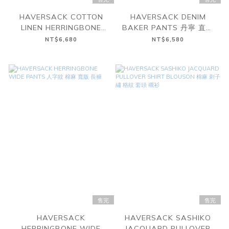
HAVERSACK COTTON
HAVERSACK DENIM
LINEN HERRINGBONE
BAKER PANTS 丹寧 直筒
BLOUSON 棉麻 人字紋 套
寬版 長褲
NT$6,680
NT$6,580
頭 短袖 襯衫
售完
售完
HAVERSACK
HAVERSACK SASHIKO
HERRINGBONE WIDE
JACQUARD PULLOVER