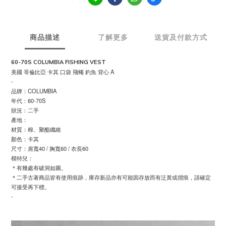
商品描述
了解更多
送貨及付款方式
60-70S COLUMBIA FISHING VEST
美國 哥倫比亞 卡其 口袋 飛蠅 釣魚 背心 A
-
品牌：COLUMBIA
年代：60-70S
狀況：二手
產地：
材質：棉、聚酯纖維
顏色：卡其
尺寸：肩寬40 / 胸寬60 / 衣長60
模特兒：
＊有幾處有破洞如圖。
＊二手古著商品皆有使用痕跡，庫存新品亦有可能因存放而有泛黃或摺痕，請確定
可接受再下標。
-