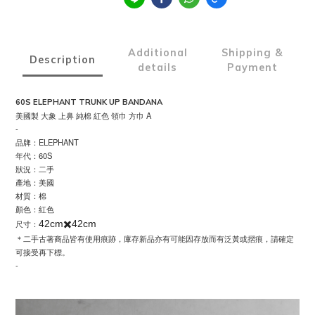
Additional
Shipping &
Description
details
Payment
60S ELEPHANT TRUNK UP BANDANA
美國製 大象 上鼻 純棉 紅色 領巾 方巾 A
-
品牌：ELEPHANT
年代：60S
狀況：二手
產地：美國
材質：棉
顏色：紅色
尺寸：
42cm✖️42cm
＊二手古著商品皆有使用痕跡，庫存新品亦有可能因存放而有泛黃或摺痕，請確定
可接受再下標。
-