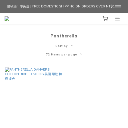
購物滿千即免運｜FREE DOMESTIC SHIPPING ON ORDERS OVER NT$1000
Pantherella
Sort by
72 Items per page