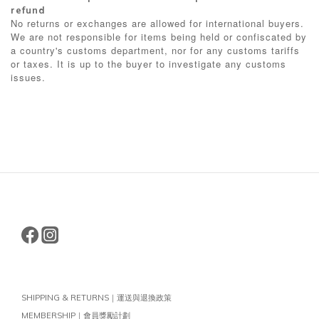
refund
No returns or exchanges are allowed for international buyers.
We are not responsible for items being held or confiscated by
a country's customs department, nor for any customs tariffs
or taxes. It is up to the buyer to investigate any customs
issues.
SHIPPING & RETURNS｜運送與退換政策
MEMBERSHIP｜會員獎勵計劃