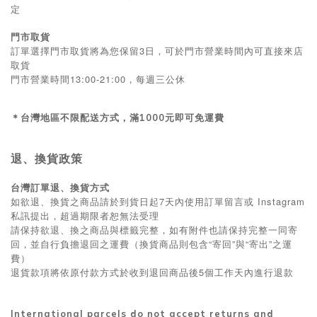
定
門市取貨
訂單選擇門市取貨將為您保留3日，可於門市營業時間內可直接來店
取貨
13:00-21:00
門市營業時間
，每週三公休
＊台灣地區
不限配送方式，滿1000元即可免運費
退、換貨政策
台灣訂單退、換貨方式
如欲退、換貨之商品請於到貨日起7天內使用訂單留言或 Instagram
私訊提出，超過期限者恕無法受理
請保持欲退、換之商品與標籤完整，如有附件也請保持完整一同寄
回，並自行負擔退回之運費（換貨商品則包含“寄回”與“寄出”之運
費）
退貨款項將依原付款方式於收到退回商品後5個工作天內進行退款
International parcels do not accept returns and