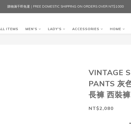
購物滿千即免運｜FREE DOMESTIC SHIPPING ON ORDERS OVER NT$1000
ALL ITEMS
MEN'S
LADY'S
ACCESSORIES
HOME
VINTAGE S
PANTS 灰
長褲 西裝褲
NT$2,080