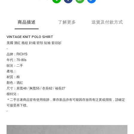
商品描述
了解更多
送貨及付款方式
VINTAGE KNIT POLO SHIRT
美國 酒紅 格紋 針織 箭領 短袖 套頭衫
-
品牌：RICH'S
年代：70-80s
狀況：二手
產地：
材質：棉
顏色：酒紅
尺寸：肩寬48 / 胸寬55 / 衣長62 / 袖長27
模特兒：
＊二手古著商品皆有使用痕跡，庫存新品亦有可能因存放而有泛黃或摺痕，請確定
可接受再下標。
-