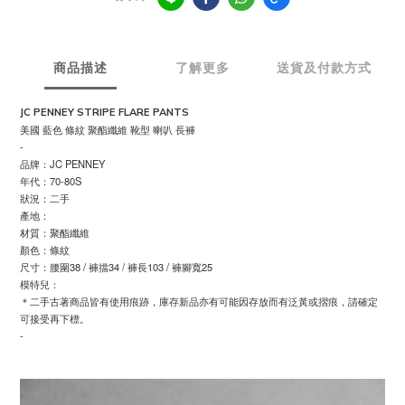
商品描述
了解更多
送貨及付款方式
JC PENNEY STRIPE FLARE PANTS
美國 藍色 條紋 聚酯纖維 靴型 喇叭 長褲
-
品牌：JC PENNEY
年代：70-80S
狀況：二手
產地：
材質：聚酯纖維
顏色：條紋
尺寸：腰圍38 / 褲擋34 / 褲長103 / 褲腳寬25
模特兒：
＊二手古著商品皆有使用痕跡，庫存新品亦有可能因存放而有泛黃或摺痕，請確定
可接受再下標。
-