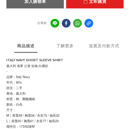
加入購物車
立即購買
分享到
商品描述
了解更多
送貨及付款方式
ITALY NAVY SHORT SLEEVE SHIRT
義大利 海軍 公發 短袖 白襯衫
-
品牌：Italy Navy
年代：90's
狀況：二手
產地：義大利
材質：棉、聚酯纖維
顏色：白色
尺寸：
M｜肩寬49 / 胸寬56 / 衣長75 / 袖長22
L｜肩寬50 / 胸寬61 / 衣長77 / 袖長23
模特兒：173/62著M