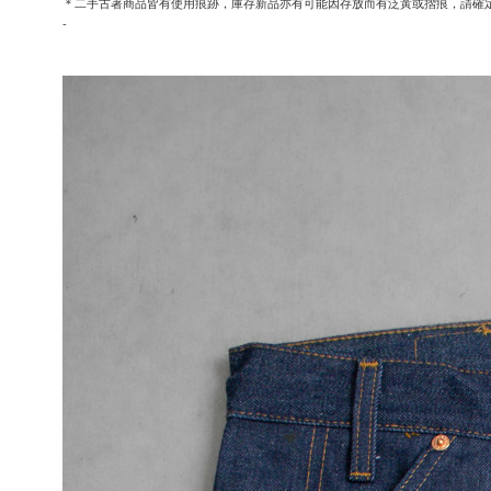
＊二手古著商品皆有使用痕跡，庫存新品亦有可能因存放而有泛黃或摺痕，請確
-