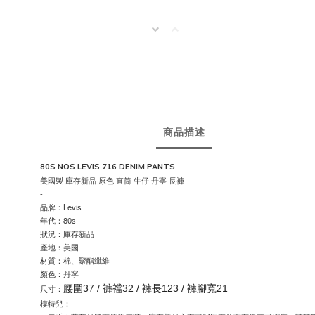
商品描述
80S NOS LEVIS 716 DENIM PANTS
美國製 庫存新品 原色 直筒 牛仔 丹寧 長褲
-
品牌：Levis
年代：80s
狀況：庫存新品
產地：美國
材質：棉、聚酯纖維
顏色：丹寧
尺寸：
腰圍37 / 褲襠32 / 褲長123 / 褲腳寬21
模特兒：