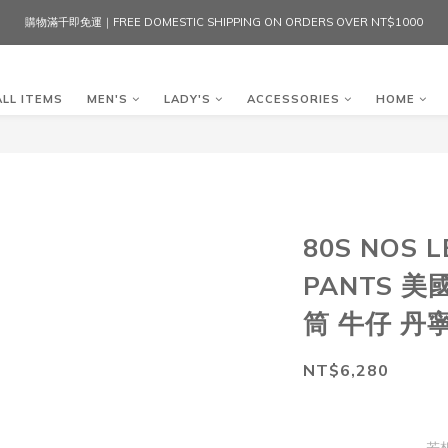
購物滿千即免運｜FREE DOMESTIC SHIPPING ON ORDERS OVER NT$1000
ALL ITEMS
MEN'S
LADY'S
ACCESSORIES
HOME
80S NOS L
PANTS 美
筒 牛仔 丹
NT$6,280