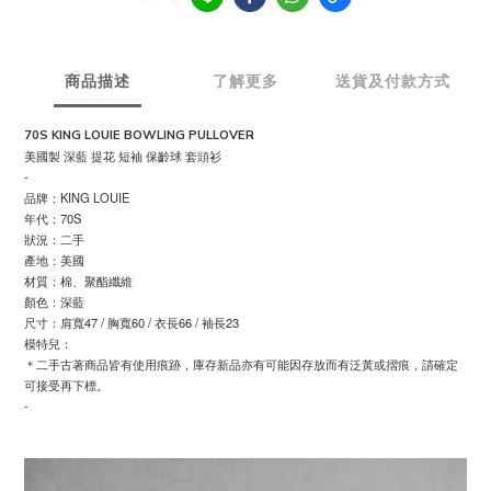
商品描述
了解更多
送貨及付款方式
70S KING LOUIE BOWLING PULLOVER
美國製 深藍 提花 短袖 保齡球 套頭衫
-
品牌：KING LOUIE
年代：70S
狀況：二手
產地：美國
材質：棉、聚酯纖維
顏色：深藍
尺寸：肩寬47 / 胸寬60 / 衣長66 / 袖長23
模特兒：
＊二手古著商品皆有使用痕跡，庫存新品亦有可能因存放而有泛黃或摺痕，請確定
可接受再下標。
-