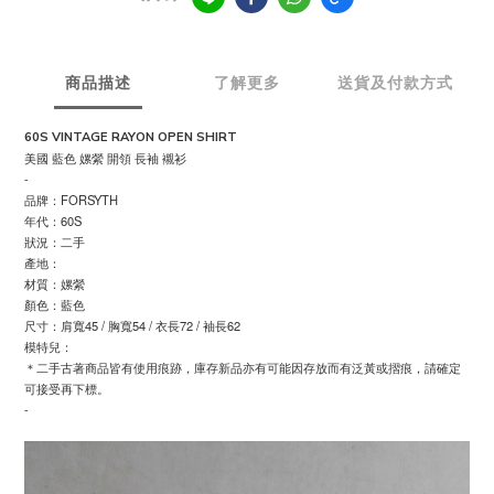
商品描述
了解更多
送貨及付款方式
60S VINTAGE RAYON OPEN SHIRT
美國 藍色 嫘縈 開領 長袖 襯衫
-
品牌：FORSYTH
年代：60S
狀況：二手
產地：
材質：嫘縈
顏色：藍色
尺寸：肩寬45 / 胸寬54 / 衣長72 / 袖長62
模特兒：
＊二手古著商品皆有使用痕跡，庫存新品亦有可能因存放而有泛黃或摺痕，請確定
可接受再下標。
-
