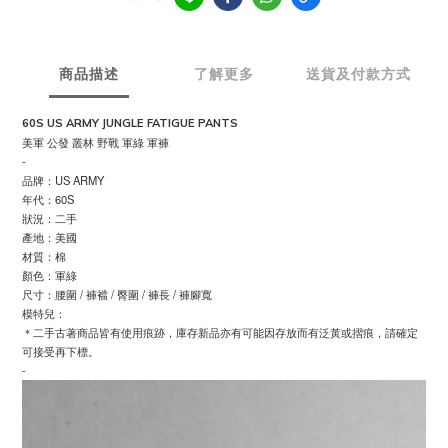
商品描述
了解更多
送貨及付款方式
60S US ARMY JUNGLE FATIGUE PANTS
美軍 公發 叢林 野戰 軍綠 軍褲
-
品牌：US ARMY
年代：60S
狀況：二手
產地：美國
材質：棉
顏色：軍綠
尺寸：腰圍 / 褲襠 / 臀圍 / 褲長 / 褲腳寬
模特兒：
＊二手古著商品皆有使用痕跡，庫存新品亦有可能因存放而有泛黃或摺痕，請確定
可接受再下標。
-