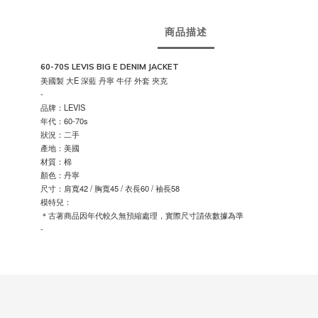
商品描述
60-70S LEVIS BIG E DENIM JACKET
美國製 大E 深藍 丹寧 牛仔 外套 夾克
-
品牌：LEVIS
年代：60-70s
狀況：二手
產地：美國
材質：棉
顏色：丹寧
尺寸：肩寬42 / 胸寬45 / 衣長60 / 袖長58
模特兒：
＊古著商品因年代較久無預縮處理，實際尺寸請依數據為準
-