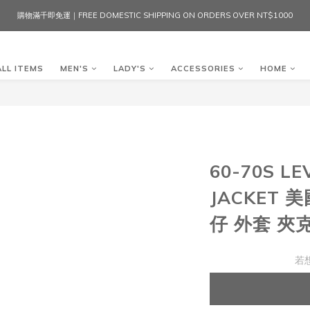
購物滿千即免運｜FREE DOMESTIC SHIPPING ON ORDERS OVER NT$1000
ALL ITEMS
MEN'S
LADY'S
ACCESSORIES
HOME
60-70S LE
JACKET 
仔 外套 夾
若