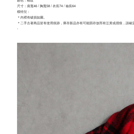
顏色：格紋
尺寸：肩寬46 / 胸寬58 / 衣長74 / 袖長64
模特兒：
＊內裡有破損如圖。
＊二手古著商品皆有使用痕跡，庫存新品亦有可能因存放而有泛黃或摺痕，請確
-