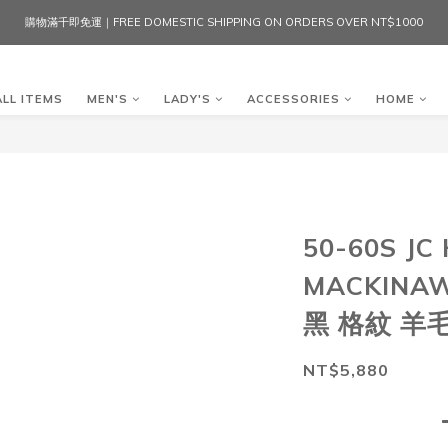
購物滿千即免運｜FREE DOMESTIC SHIPPING ON ORDERS OVER NT$1000
ALL ITEMS
MEN'S
LADY'S
ACCESSORIES
HOME
50-60S JC
MACKINA
黑 格紋 羊
NT$5,880